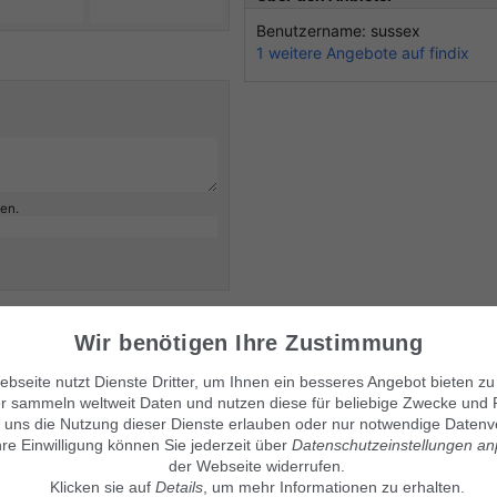
Benutzername: sussex
1 weitere Angebote auf findix
ben.
Wir benötigen Ihre Zustimmung
bseite nutzt Dienste Dritter, um Ihnen ein besseres Angebot bieten zu
Unsere Kleinanzeigenmärkte
© Maven360 GmbH - 9.0.6
r sammeln weltweit Daten und nutzen diese für beliebige Zwecke und 
Mit Stolz entwickelt und betrie
findix.de
 uns die Nutzung dieser Dienste erlauben oder nur notwendige Datenv
findix.es
findix.at
hre Einwilligung können Sie jederzeit über
Datenschutzeinstellungen a
findix.ch
der Webseite widerrufen.
Klicken sie auf
Details
, um mehr Informationen zu erhalten.