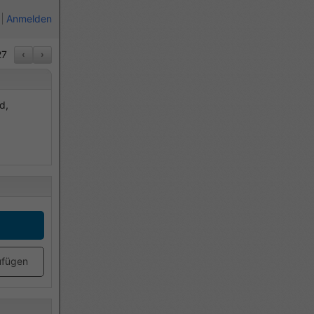
Anmelden
7
‹
›
d,
ufügen