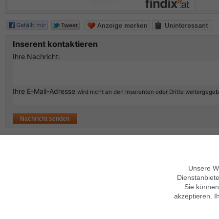
Inserent kontaktieren
Ihre Nachricht:
Ihre E-Mail-Adresse
wird nicht an den Inserenten oder Dritte weitergege
Unsere We
Über findix
Hinweise zur Nutzung
Dienstanbiete
Jobs & Karriere
Mobile Version verwenden
Sie können
Kontakt
Hilfe
Sicherheitshinweise
Impressum
Datenschutz,
AGB
akzeptieren. I
Folgen Sie uns
Datenschutz anpassen