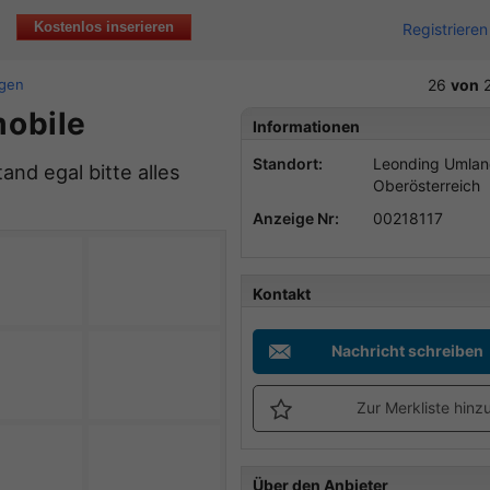
Kostenlos inserieren
Registrieren
gen
26
von
2
obile
Informationen
Standort:
Leonding Umlan
d egal bitte alles
Oberösterreich
Anzeige Nr:
00218117
Kontakt
Nachricht schreiben
Zur Merkliste hinz
Über den Anbieter