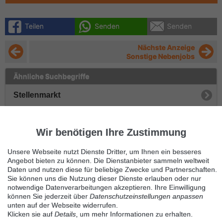
Teilen
Senden
Senden
Nächste Anzeige
Sonstige Nebenjobs
Ähnliche Suchbegriffe
Stellenmarkt
Nebenjobs
Wir benötigen Ihre Zustimmung
Büroarbeit
Unsere Webseite nutzt Dienste Dritter, um Ihnen ein besseres
Sonstige Nebenjobs
Angebot bieten zu können. Die Dienstanbieter sammeln weltweit
Daten und nutzen diese für beliebige Zwecke und Partnerschaften.
Sie können uns die Nutzung dieser Dienste erlauben oder nur
Onlinetätigkeit
notwendige Datenverarbeitungen akzeptieren. Ihre Einwilligung
können Sie jederzeit über
Datenschutzeinstellungen anpassen
Vertrieb
unten auf der Webseite widerrufen.
Klicken sie auf
Details
, um mehr Informationen zu erhalten.