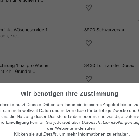
en inkl. Wäscheservice 1
3900 Schwarzenau
och, Fre...
 Wohnung 1mal pro Woche
3430 Tulln an der Donau
tlich : Grundre...
Wir benötigen Ihre Zustimmung
tshilfe, putzen, bügeln,
3430 Tulln an der Donau
bseite nutzt Dienste Dritter, um Ihnen ein besseres Angebot bieten zu
Bin zuver...
r sammeln weltweit Daten und nutzen diese für beliebige Zwecke und 
 uns die Nutzung dieser Dienste erlauben oder nur notwendige Datenv
hre Einwilligung können Sie jederzeit über
Datenschutzeinstellungen a
der Webseite widerrufen.
Klicken sie auf
Details
, um mehr Informationen zu erhalten.