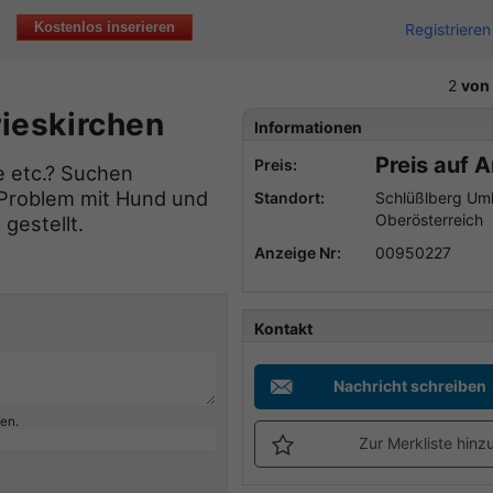
Kostenlos inserieren
Registrieren
2
von
rieskirchen
Informationen
Preis auf 
Preis:
e etc.? Suchen
n Problem mit Hund und
Standort:
Schlüßlberg Um
Oberösterreich
gestellt.
Anzeige Nr:
00950227
Kontakt
Nachricht schreiben
ben.
Zur Merkliste hinz