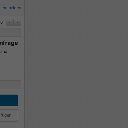
Anmelden
6
‹
›
Anfrage
land,
ufügen