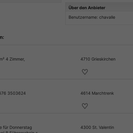
Über den Anbieter
Benutzername: chavalle
n:
2m² 4 Zimmer,
4710 Grieskirchen
 0676 3503624
4614 Marchtrenk
fe für Donnerstag
4300 St. Valentin
g! B Führerschein s...