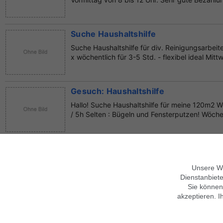
Suche Haushaltshilfe
Suche Haushaltshilfe für div. Reinigungsarbeit
x wöchentlich für 3-5 Std. - flexibel ideal Mittw
Gesuch: Haushaltshilfe
Hallo! Suche Haushaltshilfe für meine 120m2
/ 5h Selten : Bügeln und Fensterputzen! Wöchen
Gesuch: Haushaltshilfe
Ungarin (58-Jahre alt) sucht arbeit als Haushal
Unsere We
kochen, hilfe für ältere Leute, mit Erfahrungen. 
Dienstanbiete
Sie können
akzeptieren. I