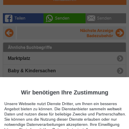
Teilen
Senden
Senden
Nächste Anzeige
Badezubehör
Ähnliche Suchbegriffe
Marktplatz
Baby & Kindersachen
Spielzeug
Wir benötigen Ihre Zustimmung
Kinderwagen & -tragen
Unsere Webseite nutzt Dienste Dritter, um Ihnen ein besseres
Bettausstattung
Angebot bieten zu können. Die Dienstanbieter sammeln weltweit
Daten und nutzen diese für beliebige Zwecke und Partnerschaften.
Sie können uns die Nutzung dieser Dienste erlauben oder nur
Auto-Kindersitze
notwendige Datenverarbeitungen akzeptieren. Ihre Einwilligung