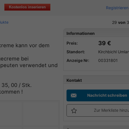
Kostenlos inserieren
Registrieren
dukte
29
von
3
Informationen
39 €
Preis:
ercreme kann vor dem
Standort:
Kirchbichl Umlan
gecreme bei
Anzeige Nr:
00331801
rapeuten verwendet und
Kontakt
35, 00 / Stk.
lkommen !
Nachricht schreiben
Zur Merkliste hinz