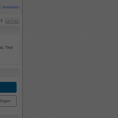
Anmelden
3
‹
›
d, Tirol
ufügen