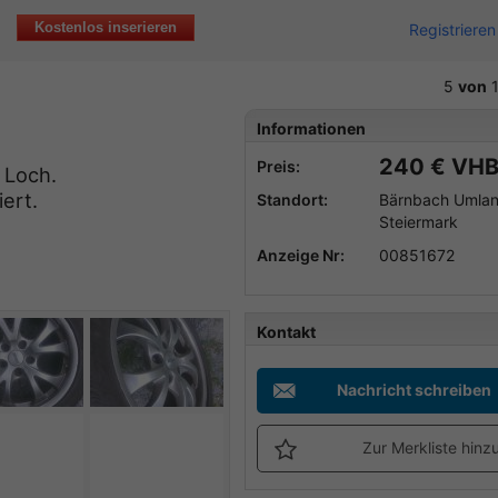
Kostenlos inserieren
Registrieren
5
von
1
Informationen
240 € VH
Preis:
 Loch.
ert.
Standort:
Bärnbach Umlan
Steiermark
Anzeige Nr:
00851672
Kontakt
Nachricht schreiben
Zur Merkliste hinz