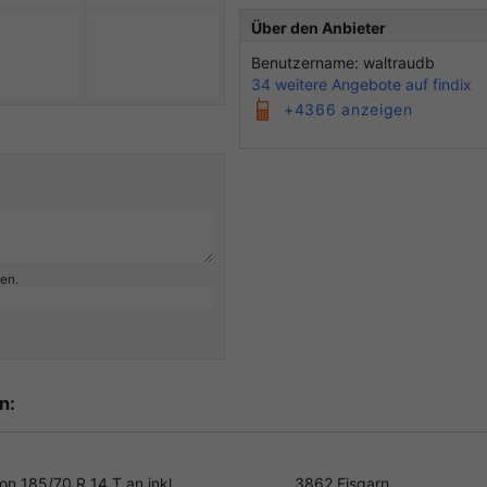
Über den Anbieter
Benutzername: waltraudb
34 weitere Angebote auf findix
+4366 anzeigen
ben.
n:
on 185/70 R 14 T an inkl.
3862 Eisgarn