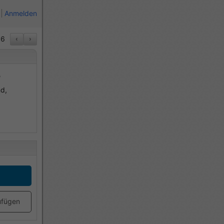
Anmelden
6
‹
›
B
d,
ufügen