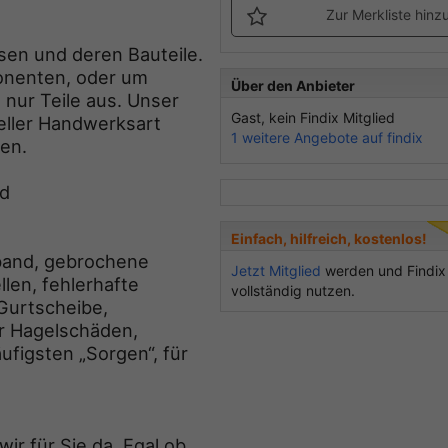
Zur Merkliste hinz
isen und deren Bauteile.
ponenten, oder um
Über den Anbieter
 nur Teile aus. Unser
Gast, kein Findix Mitglied
neller Handwerksart
1 weitere Angebote auf findix
ren.
nd
Einfach, hilfreich, kostenlos!
tband, gebrochene
Jetzt Mitglied
werden und Findix
len, fehlerhafte
vollständig nutzen.
Gurtscheibe,
er Hagelschäden,
ufigsten „Sorgen“, für
ir für Sie da. Egal ob