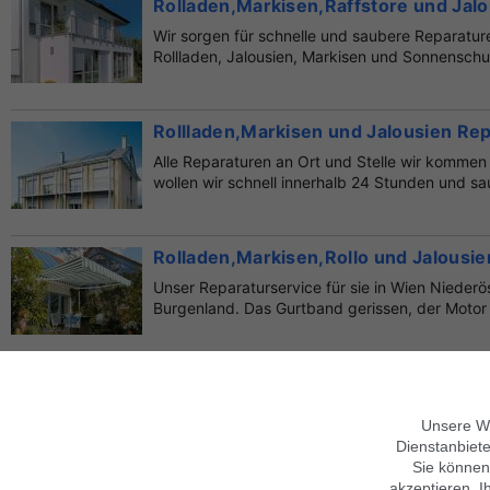
Rolladen,Markisen,Raffstore und Jal
Wir sorgen für schnelle und saubere Reparatur
Rollladen, Jalousien, Markisen und Sonnenschut
Rollladen,Markisen und Jalousien Rep
Alle Reparaturen an Ort und Stelle wir kommen i
wollen wir schnell innerhalb 24 Stunden und sau
Rolladen,Markisen,Rollo und Jalousi
Unser Reparaturservice für sie in Wien Niederö
Burgenland. Das Gurtband gerissen, der Motor 
klapp...
Rolladen,Markisen und jalousien repa
Markisenstoff Defekt Rollladen Gurt gerissen o
Unsere We
Problem für uns! Wir reparieren Ihren Rollladen 
Dienstanbiete
Sie können
akzeptieren. I