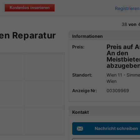
Kostenlos inserieren
Registrieren
38
von
4
en Reparatur
Informationen
Preis auf 
Preis:
An den
Meistbiet
abzugebe
Standort:
Wien 11 - Simme
Wien
Anzeige Nr:
00309969
Kontakt
Nachricht schreiben