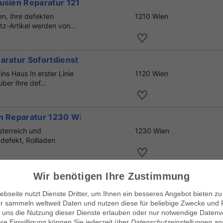
ousien Reparatur 1210 Wien
en, Ihre defekten
1210 Wien
z-Artikel werden von...
aratur Sofortdienst 1120 Wien
ns Haus In erster Linie
1120 Wien
ber Ihre def...
en Reparatur 1230 Wien
sterreich und
1230 Wien
defekt, Rollladen
ratur Wien Sofortservice
Wir benötigen Ihre Zustimmung
der Jalousie Defekt? Kein
1150 Wien
bseite nutzt Dienste Dritter, um Ihnen ein besseres Angebot bieten zu
oder Marki...
r sammeln weltweit Daten und nutzen diese für beliebige Zwecke und 
 uns die Nutzung dieser Dienste erlauben oder nur notwendige Datenv
hre Einwilligung können Sie jederzeit über
Datenschutzeinstellungen a