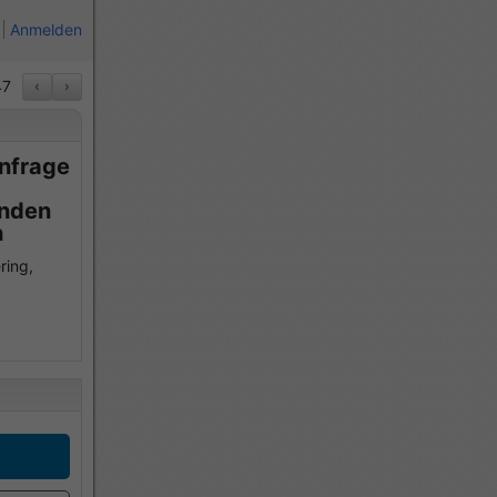
Anmelden
7
‹
›
Anfrage
enden
n
ring,