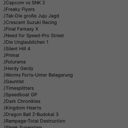
.)Capcom vs SNK 2
.)Freaky Flyers
.)Tak-Die große Juju Jagd
.)Crescent Suzuki Racing
.)Final Fantasy X
.)Need for Speed-Pro Street
.)Die Unglaublichen 1
.)Silent Hill 4
.)Primal
.)Futurama
.)Herdy Gerdy
.)Worms Forts-Unter Belagerung
.)Gauntlet
.)Timesplitters
.)Speedboat GP
.)Dark Chronikles
.)Kingdom Hearts
.)Dragon Ball Z-Budokai 3
.)Rampage-Total Destruction
.)Shrek Superslam