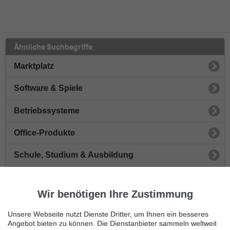
Ähnliche Suchbegriffe
Marktplatz
Software & Spiele
Betriebssysteme
Office-Produkte
Schule, Studium & Ausbildung
Computerspiele
Wir benötigen Ihre Zustimmung
Steuer & Finanzen
Unsere Webseite nutzt Dienste Dritter, um Ihnen ein besseres
Tools & Hilfsprogramme
Angebot bieten zu können. Die Dienstanbieter sammeln weltweit