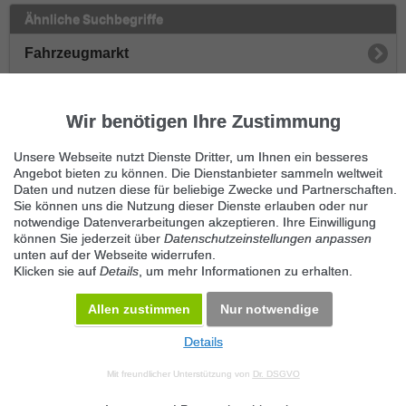
Ähnliche Suchbegriffe
Fahrzeugmarkt
Nutzfahrzeuge
Wir benötigen Ihre Zustimmung
Traktoren
Unsere Webseite nutzt Dienste Dritter, um Ihnen ein besseres
Anhänger
Angebot bieten zu können. Die Dienstanbieter sammeln weltweit
Daten und nutzen diese für beliebige Zwecke und Partnerschaften.
Sie können uns die Nutzung dieser Dienste erlauben oder nur
Kipper
notwendige Datenverarbeitungen akzeptieren. Ihre Einwilligung
können Sie jederzeit über
Datenschutzeinstellungen anpassen
Zugmaschinen
unten auf der Webseite widerrufen.
Klicken sie auf
Details
, um mehr Informationen zu erhalten.
Sonstige Nutzfahrzeuge
Allen zustimmen
Nur notwendige
Details
© 2026 Maven360 GmbH - v 9.0.6
Mit freundlicher Unterstützung von
Dr. DSGVO
AGB
Datenschutz
Impressum
Kontakt
Datenschutz anpassen
Desktop Version