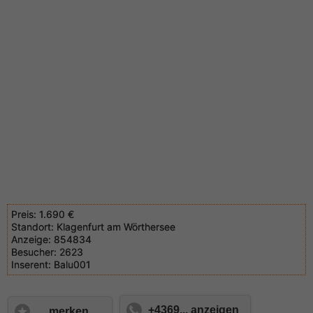
Preis:
1.690 €
Standort:
Klagenfurt am Wörthersee
Anzeige:
854834
Besucher:
2623
Inserent:
Balu001
+4369... anzeigen
merken