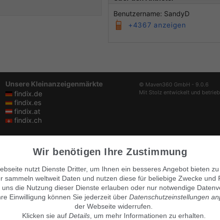
Benutzername: SandyD
+4367 anzeigen
Unsere Kleinanzeigenmärkte
© Maven360 GmbH - 9.0.6
Mit Stolz entwickelt und betrie
findix.de
findix.es
findix.at
findix.ch
Wir benötigen Ihre Zustimmung
bseite nutzt Dienste Dritter, um Ihnen ein besseres Angebot bieten zu
r sammeln weltweit Daten und nutzen diese für beliebige Zwecke und 
 uns die Nutzung dieser Dienste erlauben oder nur notwendige Datenv
hre Einwilligung können Sie jederzeit über
Datenschutzeinstellungen a
der Webseite widerrufen.
Klicken sie auf
Details
, um mehr Informationen zu erhalten.