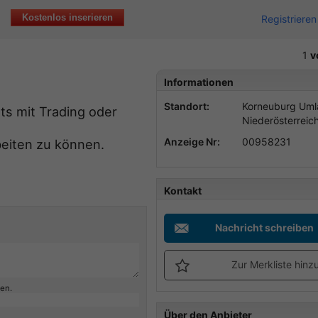
Kostenlos inserieren
Registrieren
1
v
Informationen
Standort:
Korneuburg Uml
hts mit Trading oder
Niederösterreic
Anzeige Nr:
00958231
eiten zu können.
Kontakt
Nachricht schreiben
Zur Merkliste hinz
ben.
Über den Anbieter