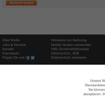
Über findix
Hinweise zur Nutzung
Jobs & Karriere
Mobile Version verwenden
Kontakt
Hilfe
Sicherheitshinweise
Impressum
Datenschutz,
AGB
Folgen Sie uns
Datenschutz anpassen
Unsere We
Dienstanbiete
Sie können
akzeptieren. I