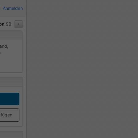
Anmelden
on
99
›
and,
h
ufügen