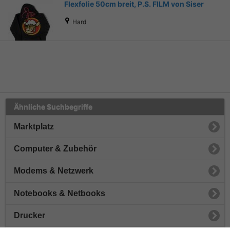
Flexfolie 50cm breit, P.S. FILM von Siser
Hard
Ähnliche Suchbegriffe
Marktplatz
Computer & Zubehör
Modems & Netzwerk
Notebooks & Netbooks
Drucker