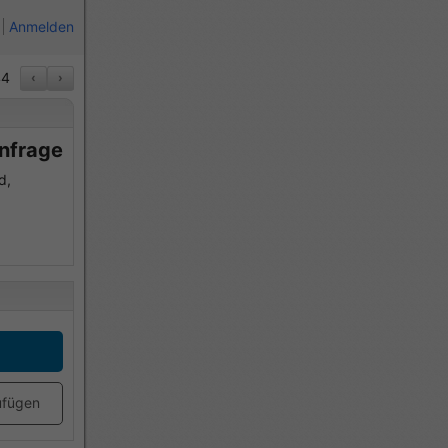
Anmelden
4
‹
›
Anfrage
d,
ufügen