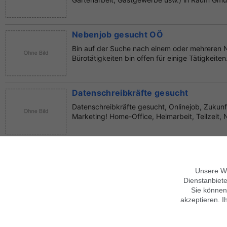
Nebenjob gesucht OÖ
Bin auf der Suche nach einem oder mehreren 
Bürotätigkeiten bin offen für einige Tätigkeite
Datenschreibkräfte gesucht
Datenschreibkräfte gesucht, Onlinejob, Zukunf
Marketing! Home-Office, Heimarbeit, Teilzeit, 
Gesuch: Suche Nebenjob
Mein Name ist Marcel und suche einen Neben
Unsere We
Da ich zz eine Schulung machn bin ich den Vorm
Dienstanbiete
Sie können
akzeptieren. I