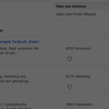
Über den Anbieter
Gast, kein Findix Mitglied
n:
njob,Teilzeit, Geld verdienen
lzeit, Geld verdienen Wir
6020 Innsbruck
er 30 jäh...
g, Voitsberg und
8570 Voitsberg
h auf geringfügi...
( Zustelldienste,
3945 Hoheneich
d, Zwettl, Waidhof...