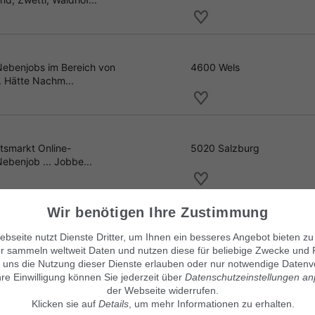
Nebenjobs im Bereich von
4600 Wels
n. Hätte Nachm...
tsmarkt Online-
5020 Salzburg
Nebenjob ... Jobbe...
Wir benötigen Ihre Zustimmung
job im Raum Kapfenberg.
8605 Kapfenberg
bseite nutzt Dienste Dritter, um Ihnen ein besseres Angebot bieten zu
ittag in der Schul...
r sammeln weltweit Daten und nutzen diese für beliebige Zwecke und 
 uns die Nutzung dieser Dienste erlauben oder nur notwendige Datenv
hre Einwilligung können Sie jederzeit über
Datenschutzeinstellungen a
der Webseite widerrufen.
Klicken sie auf
Details
, um mehr Informationen zu erhalten.