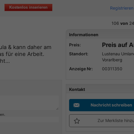
Kostenlos inserieren
Registrieren
106
von
24
Informationen
Preis auf 
Preis:
ula & kann daher am
 für eine Arbeit.
Standort:
Lustenau Umlan
Vorarlberg
t...
Anzeige Nr:
00311350
Kontakt
Nachricht schreiben
ben.
Zur Merkliste hinz