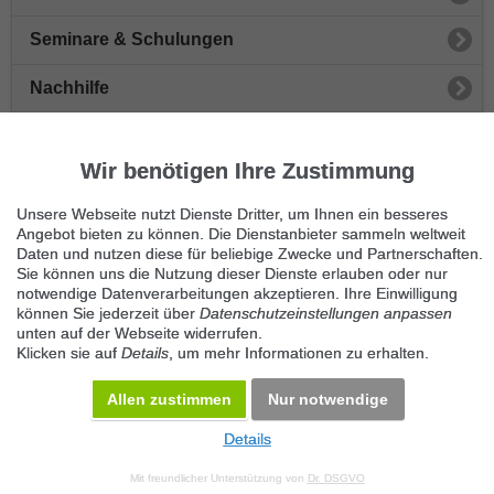
Seminare & Schulungen
Nachhilfe
Sprachen
Wir benötigen Ihre Zustimmung
Musik & Gesang
Unsere Webseite nutzt Dienste Dritter, um Ihnen ein besseres
Sonstiger Unterricht
Angebot bieten zu können. Die Dienstanbieter sammeln weltweit
Daten und nutzen diese für beliebige Zwecke und Partnerschaften.
Sie können uns die Nutzung dieser Dienste erlauben oder nur
Tanzen
notwendige Datenverarbeitungen akzeptieren. Ihre Einwilligung
können Sie jederzeit über
Datenschutzeinstellungen anpassen
Computer
unten auf der Webseite widerrufen.
Klicken sie auf
Details
, um mehr Informationen zu erhalten.
Sport
Allen zustimmen
Nur notwendige
Details
© 2026 Maven360 GmbH - v 9.0.6
Mit freundlicher Unterstützung von
Dr. DSGVO
AGB
Datenschutz
Impressum
Kontakt
Datenschutz anpassen
Desktop Version