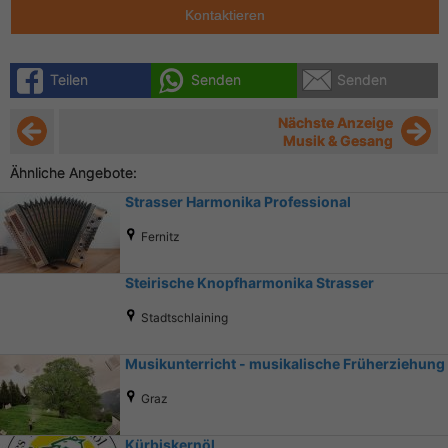
Kontaktieren
Teilen
Senden
Senden
Nächste Anzeige
Musik & Gesang
Ähnliche Angebote:
Strasser Harmonika Professional
Fernitz
Steirische Knopfharmonika Strasser
Stadtschlaining
Musikunterricht - musikalische Früherziehung
Graz
Kürbiskernöl