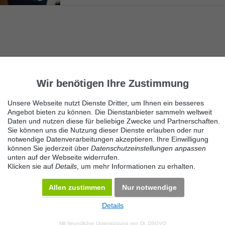
Ähnliche Suchbegriffe
Wir benötigen Ihre Zustimmung
Fahrzeugmarkt
Unsere Webseite nutzt Dienste Dritter, um Ihnen ein besseres
Wohnwagen, -mobile
Angebot bieten zu können. Die Dienstanbieter sammeln weltweit
Daten und nutzen diese für beliebige Zwecke und Partnerschaften.
Sie können uns die Nutzung dieser Dienste erlauben oder nur
Wohnwagen
notwendige Datenverarbeitungen akzeptieren. Ihre Einwilligung
können Sie jederzeit über
Datenschutzeinstellungen anpassen
Wohnmobile
unten auf der Webseite widerrufen.
Klicken sie auf
Details
, um mehr Informationen zu erhalten.
Sonstige Wohnwagen
Allen zustimmen
Nur notwendige
Details
© 2026 Maven360 GmbH - v 9.0.6
Mit freundlicher Unterstützung von
Dr. DSGVO
AGB
Datenschutz
Impressum
Kontakt
Datenschutz anpassen
Desktop Version