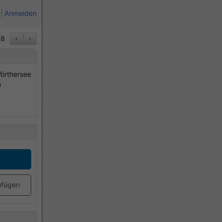
Anmelden
8
‹
›
örthersee
n
ufügen