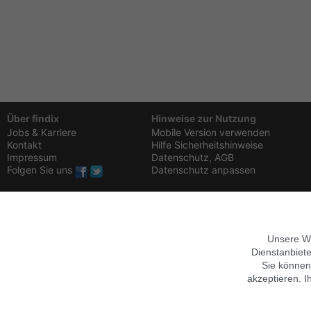
Über findix
Hinweise zur Nutzung
Jobs & Karriere
Mobile Version verwenden
Kontakt
Hilfe
Sicherheitshinweise
Impressum
Datenschutz,
AGB
Folgen Sie uns
Datenschutz anpassen
Unsere We
Dienstanbiete
Sie können
akzeptieren. I