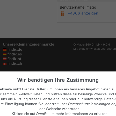
Benutzername: mago
+4366 anzeigen
Unsere Kleinanzeigenmärkte
© Maven360 GmbH - 9.0.6
Mit Stolz entwickelt und betrie
findix.de
findix.es
findix.at
findix.ch
Wir benötigen Ihre Zustimmung
bseite nutzt Dienste Dritter, um Ihnen ein besseres Angebot bieten zu
r sammeln weltweit Daten und nutzen diese für beliebige Zwecke und 
 uns die Nutzung dieser Dienste erlauben oder nur notwendige Datenv
hre Einwilligung können Sie jederzeit über
Datenschutzeinstellungen a
der Webseite widerrufen.
Klicken sie auf
Details
, um mehr Informationen zu erhalten.