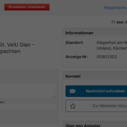
Kostenlos inserieren
Registrieren
11
von
4
Informationen
Standort:
Klagenfurt am W
. Veit/ Glan -
Umland, Kärnte
u pachten
Anzeige Nr:
00903302
Kontakt
Nachricht schreiben
ben.
Zur Merkliste hinz
Über den Anbieter