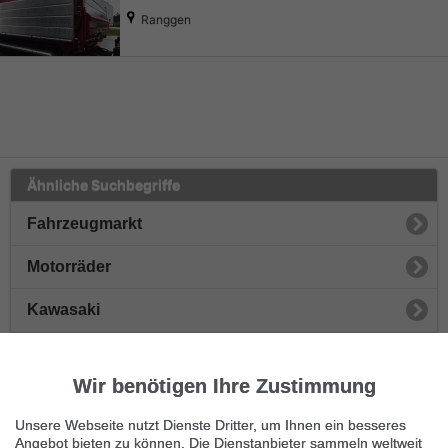
Ranggen
Ähnliche Suchbegriffe
Fahrzeugmarkt
Motorräder
Kawasaki
Yamaha
Wir benötigen Ihre Zustimmung
Suzuki
Unsere Webseite nutzt Dienste Dritter, um Ihnen ein besseres
Honda
Angebot bieten zu können. Die Dienstanbieter sammeln weltweit