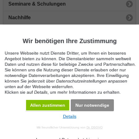
Seminare & Schulungen
Nachhilfe
Sprachen
Wir benötigen Ihre Zustimmung
Musik & Gesang
Unsere Webseite nutzt Dienste Dritter, um Ihnen ein besseres
Sonstiger Unterricht
Angebot bieten zu können. Die Dienstanbieter sammeln weltweit
Daten und nutzen diese für beliebige Zwecke und Partnerschaften.
Sie können uns die Nutzung dieser Dienste erlauben oder nur
Tanzen
notwendige Datenverarbeitungen akzeptieren. Ihre Einwilligung
können Sie jederzeit über
Datenschutzeinstellungen anpassen
Computer
unten auf der Webseite widerrufen.
Klicken sie auf
Details
, um mehr Informationen zu erhalten.
Sport
Allen zustimmen
Nur notwendige
Details
© 2026 Maven360 GmbH - v 9.0.6
Mit freundlicher Unterstützung von
Dr. DSGVO
AGB
Datenschutz
Impressum
Kontakt
Datenschutz anpassen
Desktop Version