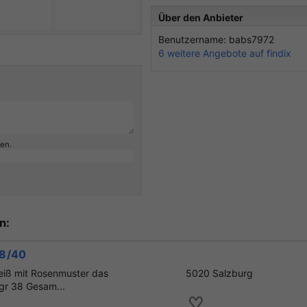
Über den Anbieter
Benutzername: babs7972
6 weitere Angebote auf findix
ben.
n:
38/40
weiß mit Rosenmuster das
5020 Salzburg
 gr 38 Gesam...