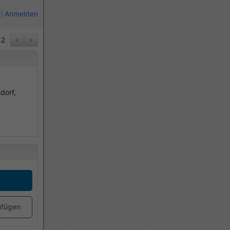
Anmelden
2
‹
›
dorf,
ufügen