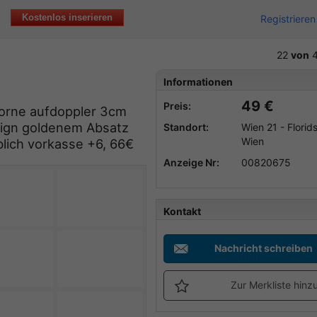
Kostenlos inserieren
Registrieren
22
von
4
Informationen
49 €
Preis:
vorne aufdoppler 3cm
sign goldenem Absatz
Standort:
Wien 21 - Florids
Wien
blich vorkasse +6, 66€
Anzeige Nr:
00820675
Kontakt
Nachricht schreiben
Zur Merkliste hinz