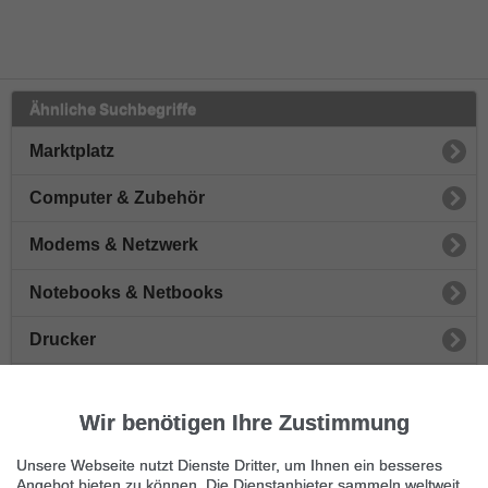
Ähnliche Suchbegriffe
Marktplatz
Computer & Zubehör
Modems & Netzwerk
Notebooks & Netbooks
Drucker
Flachbildschirme & Monitore
Wir benötigen Ihre Zustimmung
Spielkonsolen
Unsere Webseite nutzt Dienste Dritter, um Ihnen ein besseres
Desktopcomputer
Angebot bieten zu können. Die Dienstanbieter sammeln weltweit