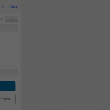
Anmelden
41
‹
›
,
ufügen