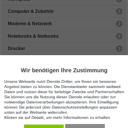
Computer & Zubehör
Modems & Netzwerk
Notebooks & Netbooks
Drucker
Flachbildschirme & Monitore
Wir benötigen Ihre Zustimmung
Spielkonsolen
Unsere Webseite nutzt Dienste Dritter, um Ihnen ein besseres
Desktopcomputer
Angebot bieten zu können. Die Dienstanbieter sammeln weltweit
Daten und nutzen diese für beliebige Zwecke und Partnerschaften.
Sie können uns die Nutzung dieser Dienste erlauben oder nur
Festplatten
notwendige Datenverarbeitungen akzeptieren. Ihre Einwilligung
können Sie jederzeit über
Datenschutzeinstellungen anpassen
Grafikkarten
unten auf der Webseite widerrufen.
Klicken sie auf
Details
, um mehr Informationen zu erhalten.
Sonstiges Computerzubehör