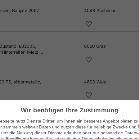
nzin, Baujahr 2007,
4048 Puchenau
 Zustand, BJ2005,
8020 Graz
interreifen (Metzl...
0 PS, silbermetallic,
4600 Wels
Garagenauto
Wir benötigen Ihre Zustimmung
mousine, Baujahr 2012.
5112 Lamprechtshausen
bseite nutzt Dienste Dritter, um Ihnen ein besseres Angebot bieten zu
teht. - 1 Be...
r sammeln weltweit Daten und nutzen diese für beliebige Zwecke und 
 uns die Nutzung dieser Dienste erlauben oder nur notwendige Datenv
hre Einwilligung können Sie jederzeit über
Datenschutzeinstellungen a