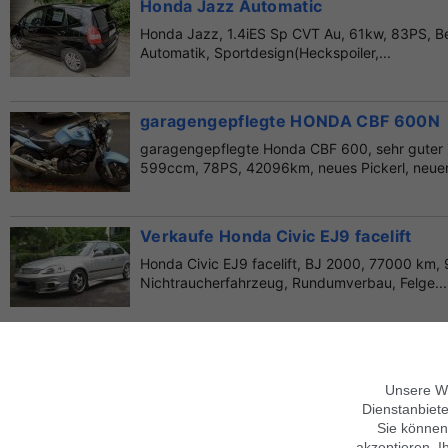
Honda Jazz Automatic
Honda Jazz, 1.4iES Sp CVT Au, 61kw, 83PS, Be
Automatik, Sportdesign(Heckspoiler,...
garagengepflegte HONDA CBF 600N
garagengepflegte Honda CBF 600, sehr guter
599ccm, 78PS, 42096km, neues Pickerl, neuer H
Verkaufe Honda Civic EJ9 facelift
Honda Civic EJ9 facelift, BJ 2000, 77000 km, 9
Nichtraucherfahrzeug, Rundumverbau, Felge...
Verkaufe Honda Civic | Erstbesitz & 
Ich verkaufe meinen Honda Civic Schrägheckli
Unsere We
Verkauft wird das Auto da es nur in der Garage s
Dienstanbiete
Sie können
akzeptieren. I