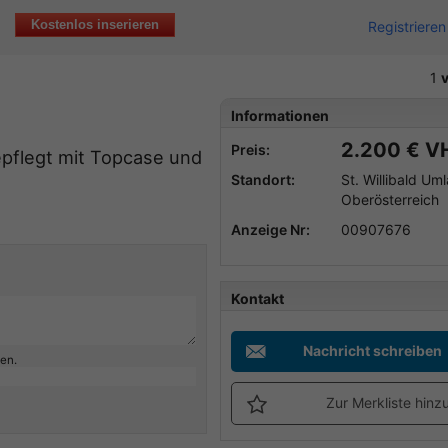
Kostenlos inserieren
Registrieren
1
Informationen
2.200 € V
Preis:
pflegt mit Topcase und
Standort:
St. Willibald Um
Oberösterreich
Anzeige Nr:
00907676
Kontakt
Nachricht schreiben
ben.
Zur Merkliste hinz