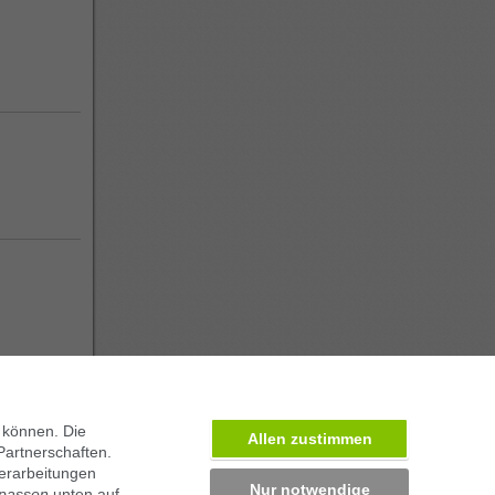
 können. Die
Allen zustimmen
Partnerschaften.
erarbeitungen
Nur notwendige
npassen
unten auf