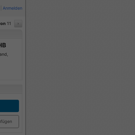
Anmelden
von
11
›
HB
land,
ufügen