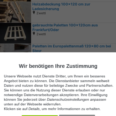
Holzabdeckung 100x120 cm zur
Ladesicherung
Zwettl
gebrauchte Paletten 100x120cm aus
Frankfurt/Oder
Zwettl
Paletten im Europalettenmaß 120x80 cm bei
Steyr
Steyr
Wir benötigen Ihre Zustimmung
Unsere Webseite nutzt Dienste Dritter, um Ihnen ein besseres
Angebot bieten zu können. Die Dienstanbieter sammeln weltweit
Daten und nutzen diese für beliebige Zwecke und Partnerschaften.
Sie können uns die Nutzung dieser Dienste erlauben oder nur
notwendige Datenverarbeitungen akzeptieren. Ihre Einwilligung
Ähnliche Suchbegriffe
können Sie jederzeit über
Datenschutzeinstellungen anpassen
unten auf der Webseite widerrufen.
Marktplatz
Klicken sie auf
Details
, um mehr Informationen zu erhalten.