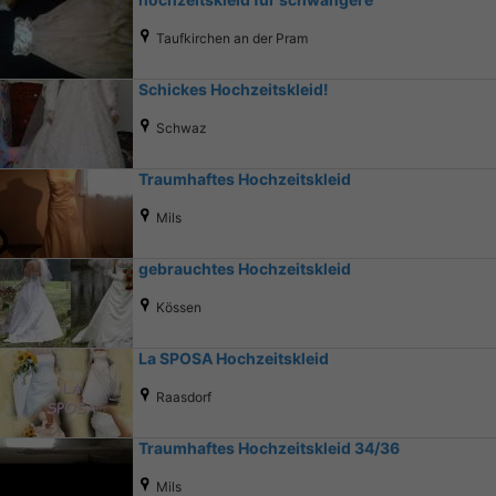
Taufkirchen an der Pram
Schickes Hochzeitskleid!
Schwaz
Traumhaftes Hochzeitskleid
Mils
gebrauchtes Hochzeitskleid
Kössen
La SPOSA Hochzeitskleid
Raasdorf
Traumhaftes Hochzeitskleid 34/36
Mils