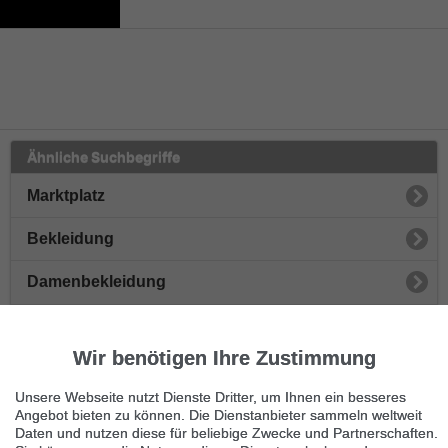
Ähnliche Suchbegriffe
Marktplatz
Bekleidung
Damenbekleidung
Herrenbekleidung
Wir benötigen Ihre Zustimmung
Damenschuhe
Unsere Webseite nutzt Dienste Dritter, um Ihnen ein besseres
Herrenschuhe
Angebot bieten zu können. Die Dienstanbieter sammeln weltweit
Daten und nutzen diese für beliebige Zwecke und Partnerschaften.