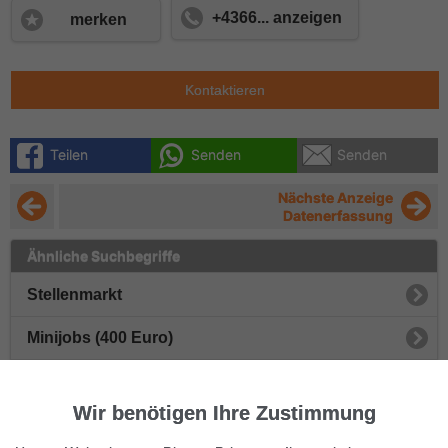
+4366... anzeigen
merken
Kontaktieren
Teilen
Senden
Senden
Nächste Anzeige
Datenerfassung
Ähnliche Suchbegriffe
Stellenmarkt
Minijobs (400 Euro)
Servicekräfte
Wir benötigen Ihre Zustimmung
Raumpflege