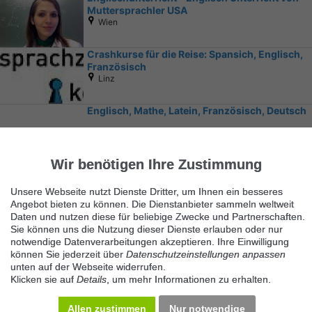
Muttersprachler USA
Wien
Crashkurse für die Reise: Spansich, Englisch,
Französisch
Linz
Englisch, Mathe, Latein, Französisch, Deutsch
Wien
Wir benötigen Ihre Zustimmung
Unsere Webseite nutzt Dienste Dritter, um Ihnen ein besseres
Angebot bieten zu können. Die Dienstanbieter sammeln weltweit
Daten und nutzen diese für beliebige Zwecke und Partnerschaften.
Sie können uns die Nutzung dieser Dienste erlauben oder nur
notwendige Datenverarbeitungen akzeptieren. Ihre Einwilligung
Ähnliche Suchbegriffe
können Sie jederzeit über
Datenschutzeinstellungen anpassen
unten auf der Webseite widerrufen.
Stellenmarkt
Klicken sie auf
Details
, um mehr Informationen zu erhalten.
Allen zustimmen
Nur notwendige