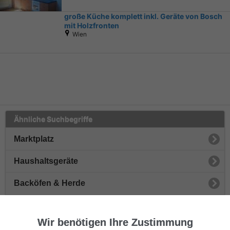
große Küche komplett inkl. Geräte von Bosch
mit Holzfronten
Wien
Ähnliche Suchbegriffe
Marktplatz
Haushaltsgeräte
Backöfen & Herde
Kleingeräte
Wir benötigen Ihre Zustimmung
Gefriergeräte & Kühlschränke