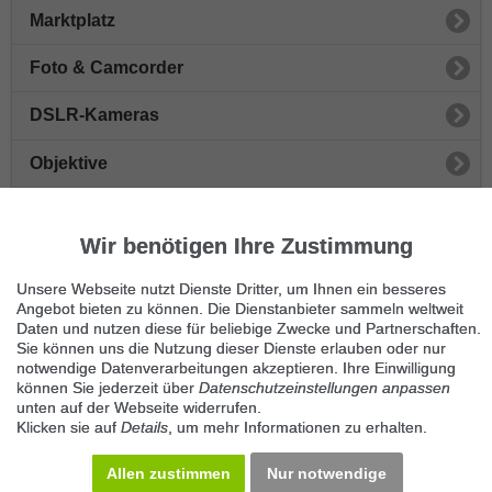
Marktplatz
Foto & Camcorder
DSLR-Kameras
Objektive
Camcorder
Wir benötigen Ihre Zustimmung
Digitalkameras
Unsere Webseite nutzt Dienste Dritter, um Ihnen ein besseres
Taschen & Rucksäcke
Angebot bieten zu können. Die Dienstanbieter sammeln weltweit
Daten und nutzen diese für beliebige Zwecke und Partnerschaften.
Sie können uns die Nutzung dieser Dienste erlauben oder nur
Digitalkamera-Zubehör
notwendige Datenverarbeitungen akzeptieren. Ihre Einwilligung
können Sie jederzeit über
Datenschutzeinstellungen anpassen
Camcorder-Zubehör
unten auf der Webseite widerrufen.
Klicken sie auf
Details
, um mehr Informationen zu erhalten.
Sonstiges Photoequipment
Allen zustimmen
Nur notwendige