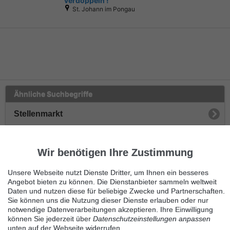
verdoppeln !
St. Johann im Pongau
Ähnliche Suchbegriffe
Stellenmarkt
Nebenjobs
Wir benötigen Ihre Zustimmung
Büroarbeit
Unsere Webseite nutzt Dienste Dritter, um Ihnen ein besseres
Sonstige Nebenjobs
Angebot bieten zu können. Die Dienstanbieter sammeln weltweit
Daten und nutzen diese für beliebige Zwecke und Partnerschaften.
Sie können uns die Nutzung dieser Dienste erlauben oder nur
Onlinetätigkeit
notwendige Datenverarbeitungen akzeptieren. Ihre Einwilligung
können Sie jederzeit über
Datenschutzeinstellungen anpassen
Vertrieb
unten auf der Webseite widerrufen.