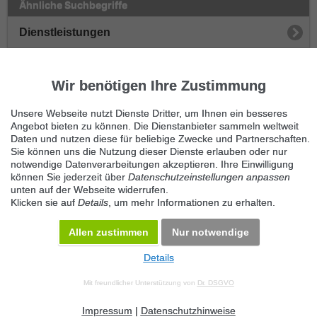
Ähnliche Suchbegriffe
Dienstleistungen
Betreuung & Pflege
Wir benötigen Ihre Zustimmung
Kinder
Unsere Webseite nutzt Dienste Dritter, um Ihnen ein besseres
Tiere
Angebot bieten zu können. Die Dienstanbieter sammeln weltweit
Daten und nutzen diese für beliebige Zwecke und Partnerschaften.
Sie können uns die Nutzung dieser Dienste erlauben oder nur
Senioren
notwendige Datenverarbeitungen akzeptieren. Ihre Einwilligung
können Sie jederzeit über
Datenschutzeinstellungen anpassen
Sonstige Betreuung
unten auf der Webseite widerrufen.
Klicken sie auf
Details
, um mehr Informationen zu erhalten.
Objekte
Allen zustimmen
Nur notwendige
Details
© 2026 Maven360 GmbH - v 9.0.6
Mit freundlicher Unterstützung von
Dr. DSGVO
AGB
Datenschutz
Impressum
Kontakt
Datenschutz anpassen
Desktop Version
Impressum
|
Datenschutzhinweise