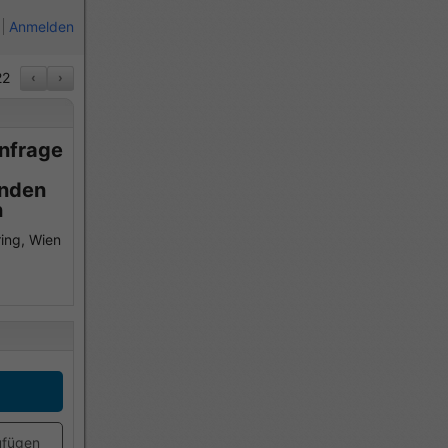
Anmelden
2
‹
›
Anfrage
enden
n
ring, Wien
ufügen