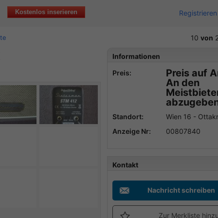
Kostenlos inserieren
Registrieren
te
10
von
2
x
Informationen
Preis auf 
Preis:
An den
Meistbiet
abzugebe
Standort:
Wien 16 - Ottak
Anzeige Nr:
00807840
Kontakt
Nachricht schreiben
Zur Merkliste hinz