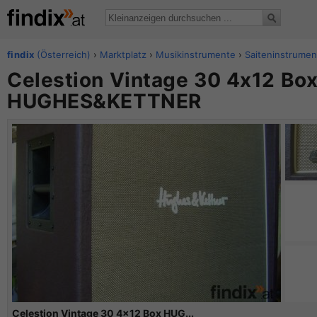
findix
(Österreich)
›
Marktplatz
›
Musikinstrumente
›
Saiteninstrumen
Celestion Vintage 30 4x12 Bo
HUGHES&KETTNER
Celestion Vintage 30 4x12 Box HUG...