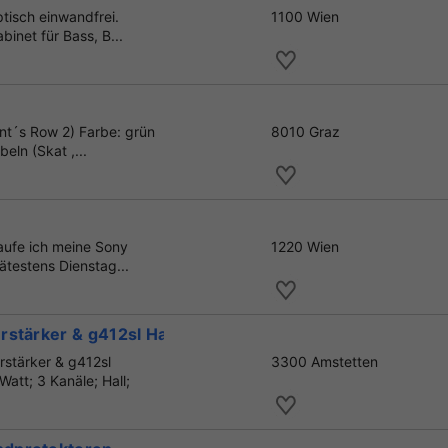
tisch einwandfrei.
1100 Wien
inet für Bass, B...
nt´s Row 2) Farbe: grün
8010 Graz
eln (Skat ,...
aufe ich meine Sony
1220 Wien
ätestens Dienstag...
rstärker & g412sl Halfstack Bo
rstärker & g412sl
3300 Amstetten
tt; 3 Kanäle; Hall;