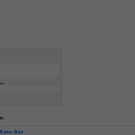
ben.
n:
 Bass-Box