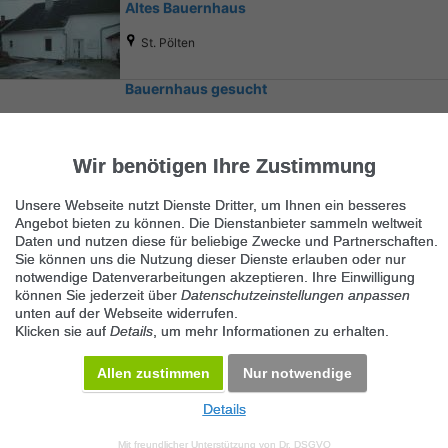
Altes Bauernhaus
St. Pölten
Bauernhaus gesucht
St. Georgen am Walde
Wir benötigen Ihre Zustimmung
Unsere Webseite nutzt Dienste Dritter, um Ihnen ein besseres
Angebot bieten zu können. Die Dienstanbieter sammeln weltweit
Daten und nutzen diese für beliebige Zwecke und Partnerschaften.
Sie können uns die Nutzung dieser Dienste erlauben oder nur
notwendige Datenverarbeitungen akzeptieren. Ihre Einwilligung
Ähnliche Suchbegriffe
können Sie jederzeit über
Datenschutzeinstellungen anpassen
unten auf der Webseite widerrufen.
Immobilienmarkt
Klicken sie auf
Details
, um mehr Informationen zu erhalten.
Allen zustimmen
Nur notwendige
Details
© 2026 Maven360 GmbH - v 9.0.6
Mit freundlicher Unterstützung von
Dr. DSGVO
AGB
Datenschutz
Impressum
Kontakt
Datenschutz anpassen
Desktop Version