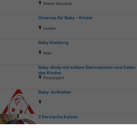
Wiener Neustadt
Diverses für Baby - Kinder
Leoben
Baby Kleidung
Wien
Baby-Body mit süßem Sternzeichen und Daten
des Kindes
Prinzersdorf
Baby-Aufkleber
2 Persische Katzen
Mödling