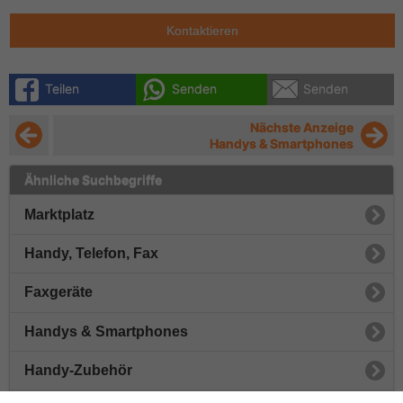
Kontaktieren
Teilen
Senden
Senden
Nächste Anzeige
Handys & Smartphones
Ähnliche Suchbegriffe
Marktplatz
Handy, Telefon, Fax
Faxgeräte
Handys & Smartphones
Handy-Zubehör