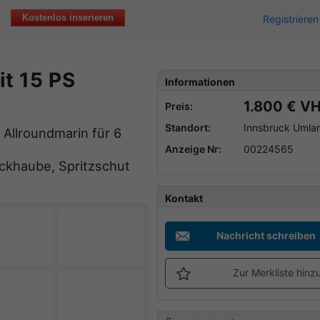
Kostenlos inserieren
Registrieren
t 15 PS
Informationen
1.800 € V
Preis:
Standort:
Innsbruck Umlan
 Allroundmarin für 6
Anzeige Nr:
00224565
eckhaube, Spritzschut
Kontakt
Nachricht schreiben
Zur Merkliste hinz