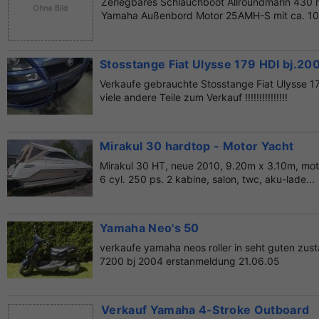
Zerlegbares Schlauchboot Allroundmarin 430 
Yamaha Außenbord Motor 25AMH-S mit ca. 100
bequemer s...
Stosstange Fiat Ulysse 179 HDI bj.20
Verkaufe gebrauchte Stosstange Fiat Ulysse 
viele andere Teile zum Verkauf !!!!!!!!!!!!!!!
Mirakul 30 hardtop - Motor Yacht
Mirakul 30 HT, neue 2010, 9.20m x 3.10m, moto
6 cyl. 250 ps. 2 kabine, salon, twc, aku-lade...
Yamaha Neo's 50
verkaufe yamaha neos roller in seht guten zus
7200 bj 2004 erstanmeldung 21.06.05
Verkauf Yamaha 4-Stroke Outboard