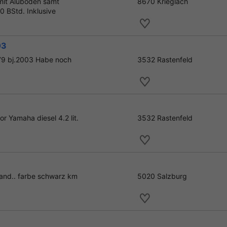
mit Aluboden samt
8670 Krieglach
 BStd. Inklusive
03
179 bj.2003 Habe noch
3532 Rastenfeld
r Yamaha diesel 4.2 lit.
3532 Rastenfeld
tand.. farbe schwarz km
5020 Salzburg