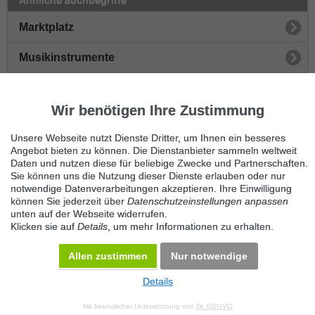
Marktplatz
Musikinstrumente
Blasinstrumente
Wir benötigen Ihre Zustimmung
Saiteninstrumente
Unsere Webseite nutzt Dienste Dritter, um Ihnen ein besseres
Tasteninstrumente
Angebot bieten zu können. Die Dienstanbieter sammeln weltweit
Daten und nutzen diese für beliebige Zwecke und Partnerschaften.
Sie können uns die Nutzung dieser Dienste erlauben oder nur
Drums & Percussion
notwendige Datenverarbeitungen akzeptieren. Ihre Einwilligung
können Sie jederzeit über
Datenschutzeinstellungen anpassen
Studioequipment
unten auf der Webseite widerrufen.
Klicken sie auf
Details
, um mehr Informationen zu erhalten.
Sonstige Musikinstrumente
Allen zustimmen
Nur notwendige
Details
© 2026 Maven360 GmbH - v 9.0.6
Mit freundlicher Unterstützung von
Dr. DSGVO
AGB
Datenschutz
Impressum
Kontakt
Datenschutz anpassen
Desktop Version