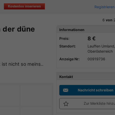
Kostenlos inserieren
Registrieren
6
von
2
n der düne
Informationen
8 €
Preis:
Standort:
Lauffen Umland
Oberösterreich
Anzeige Nr:
00919736
 ist nicht so meins..
Kontakt
Nachricht schreiben
Zur Merkliste hinz