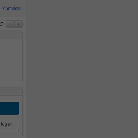
Anmelden
7
‹
›
,
ufügen