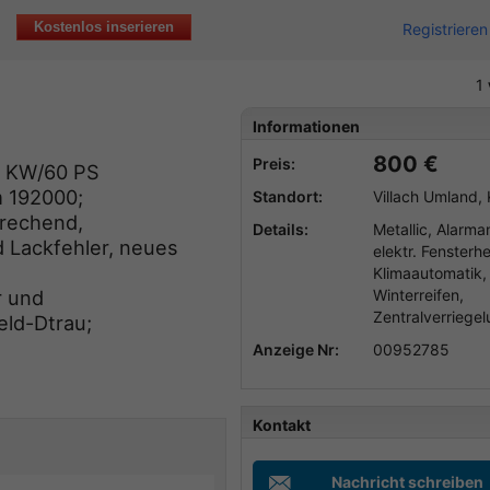
Kostenlos inserieren
Registrieren
1
Informationen
800 €
Preis:
44 KW/60 PS
Km 192000;
Standort:
Villach Umland,
prechend,
Details:
Metallic, Alarma
d Lackfehler, neues
elektr. Fensterh
Klimaautomatik,
Winterreifen,
r und
Zentralverriege
eld-Dtrau;
Anzeige Nr:
00952785
Kontakt
Nachricht schreiben