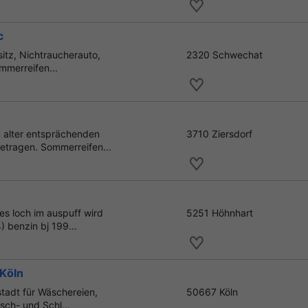
c
itz, Nichtraucherauto,
2320 Schwechat
mmerreifen...
 alter entsprächenden
3710 Ziersdorf
etragen. Sommerreifen...
s loch im auspuff wird
5251 Höhnhart
) benzin bj 199...
Köln
stadt für Wäschereien,
50667 Köln
sch- und Schl...