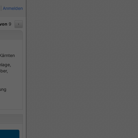
Anmelden
von
9
›
 Kärnten
nlage,
eber,
lung