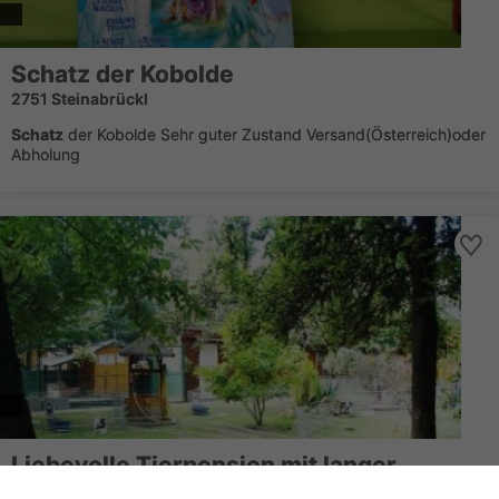
Schatz
der Kobolde
2751 Steinabrückl
Schatz
der Kobolde Sehr guter Zustand Versand(Österreich)oder
Abholung
Liebevolle Tierpension mit langer
Erfahrung