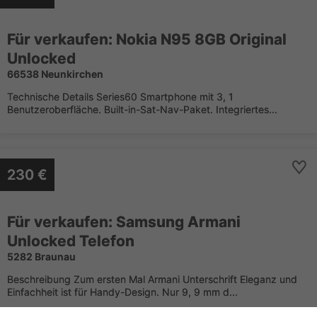
Für verkaufen: Nokia N95 8GB Original
Unlocked
66538 Neunkirchen
Technische Details Series60 Smartphone mit 3, 1
Benutzeroberfläche. Built-in-Sat-Nav-Paket. Integriertes...
230 €
Für verkaufen: Samsung Armani
Unlocked Telefon
5282 Braunau
Beschreibung Zum ersten Mal Armani Unterschrift Eleganz und
Einfachheit ist für Handy-Design. Nur 9, 9 mm d...