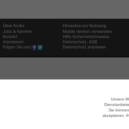
Über findix
Hinweise zur Nutzung
Jobs & Karriere
Mobile Version verwenden
Kontakt
Hilfe
Sicherheitshinweise
Impressum
Datenschutz,
AGB
Folgen Sie uns
Datenschutz anpassen
Unsere We
Dienstanbiete
Sie können
akzeptieren. I