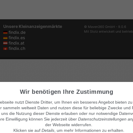
Unsere Kleinanzeigenmärkte
© Maven360 GmbH - 9.0.6
Mit Stolz entwickelt und betrie
findix.de
findix.es
findix.at
findix.ch
Wir benötigen Ihre Zustimmung
bseite nutzt Dienste Dritter, um Ihnen ein besseres Angebot bieten zu
r sammeln weltweit Daten und nutzen diese für beliebige Zwecke und 
 uns die Nutzung dieser Dienste erlauben oder nur notwendige Datenv
hre Einwilligung können Sie jederzeit über
Datenschutzeinstellungen a
der Webseite widerrufen.
Klicken sie auf
Details
, um mehr Informationen zu erhalten.