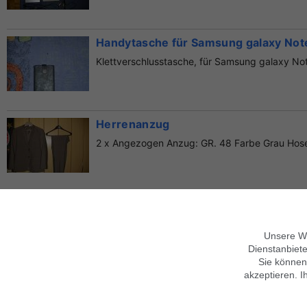
Handytasche für Samsung galaxy Not
Klettverschlusstasche, für Samsung galaxy Not
Herrenanzug
2 x Angezogen Anzug: GR. 48 Farbe Grau Hose
Unsere We
Über findix
Hinweise zur Nutzung
Dienstanbiete
Sie können
Jobs & Karriere
Mobile Version verwenden
Kontakt
Hilfe
Sicherheitshinweise
akzeptieren. I
Impressum
Datenschutz,
AGB
Folgen Sie uns
Datenschutz anpassen