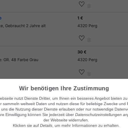
e
1 €
e, Gebraucht 2 Jahre alt
4320 Perg
30 €
: GR. 48 Farbe Grau
4320 Perg
Wir benötigen Ihre Zustimmung
bseite nutzt Dienste Dritter, um Ihnen ein besseres Angebot bieten zu
r sammeln weltweit Daten und nutzen diese für beliebige Zwecke und 
Unsere Kleinanzeigenmärkte
© Maven360 GmbH - 9.0.6
 uns die Nutzung dieser Dienste erlauben oder nur notwendige Datenv
Mit Stolz entwickelt und betrie
findix.de
hre Einwilligung können Sie jederzeit über
findix.es
Datenschutzeinstellungen a
findix.at
der Webseite widerrufen.
findix.ch
Klicken sie auf
Details
, um mehr Informationen zu erhalten.