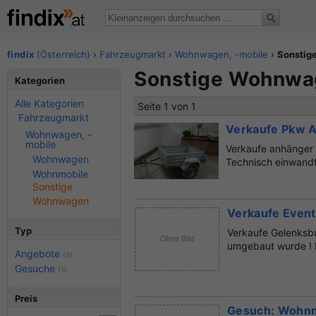
findix
(Österreich)
›
Fahrzeugmarkt
›
Wohnwagen, -mobile
›
Sonstig
Sonstige Wohnwag
Kategorien
Alle Kategorien
Seite 1 von 1
Fahrzeugmarkt
Verkaufe Pkw 
Wohnwagen, -
mobile
Verkaufe anhänger 
Wohnwagen
Technisch einwandf
Wohnmobile
Sonstige
Wohnwagen
Verkaufe Event
Typ
Verkaufe Gelenksbu
umgebaut wurde ! D
Angebote
(5)
Gesuche
(1)
Preis
Gesuch: Wohnm