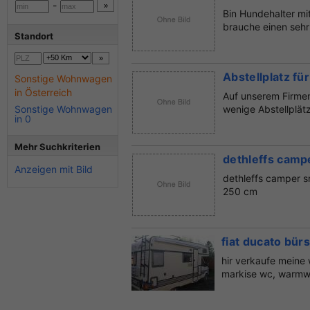
-
Bin Hundehalter mi
brauche einen sehr
Standort
Abstellplatz f
Sonstige Wohnwagen
in Österreich
Auf unserem Firme
Sonstige Wohnwagen
wenige Abstellplätz
in 0
Mehr Suchkriterien
dethleffs cam
Anzeigen mit Bild
dethleffs camper 
250 cm
fiat ducato bür
hir verkaufe meine
markise wc, warmwa