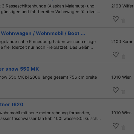
t 3 Rasseschlittenhunde (Alaskan Malamute) und
2193 Wilfer
 günstigen und fahrbereiten Wohnwagen für diver...
ür Wohnwagen / Wohnmobil / Boot ...
ngelände nahe Korneuburg haben wir noch einige
2100 Korne
e frei (derzeit nur noch Freiplätze). Das Gelän...
per snow 550 MK
snow 550 MK bj 2006 länge gesamt 756 cm breite
1010 Wien
stner t620
 wohnmobil mit neue motor rehnung forhanden,
1010 Wien
sser frischwasser tan kab 100l wasser80l külsch...