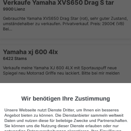
Verkaufe Yamaha XVS650 Drag S tar
9900 Lienz
Gebrauchte Yamaha XVS650 Drag Star (rot), sehr guter Zustand,
umständehalber zu verkaufen. Privatverkauf. Preis: 2900€ (VB)
Bei...
Yamaha xj 600 4lx
6422 Stams
Verkaufe meine Yamaha XJ 600 4LX mit Sportauspuff neue
Spiegel neu Motorrad Griffe neu lackiert. Bitte bei mir melden
Yamaha YBR 125 Custom
Wir benötigen Ihre Zustimmung
2512 Tribuswinkel
Unsere Webseite nutzt Dienste Dritter, um Ihnen ein besseres
neuwertig, Garagengepflegt mit nur 148!!km, 2 Sitzer in Rot-
Angebot bieten zu können. Die Dienstanbieter sammeln weltweit
Schwarz, 10 PS, Bj.2009, 1. Besitz, Pickerl abgelaufen
Daten und nutzen diese für beliebige Zwecke und Partnerschaften.
Sie können uns die Nutzung dieser Dienste erlauben oder nur