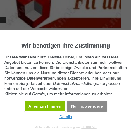
Aus- und Weiterbildung zum Wellness-
Coach!
Wir benötigen Ihre Zustimmung
Wir suchen 12 Kollegen / innen für Nebenberufliche und
Unsere Webseite nutzt Dienste Dritter, um Ihnen ein besseres
Hauptberufliche Bereiche: • Beratung und Betreuung im
Angebot bieten zu können. Die Dienstanbieter sammeln weltweit
Gesundheits-, Sport-...
Daten und nutzen diese für beliebige Zwecke und Partnerschaften.
Sie können uns die Nutzung dieser Dienste erlauben oder nur
notwendige Datenverarbeitungen akzeptieren. Ihre Einwilligung
können Sie jederzeit über
Datenschutzeinstellungen anpassen
unten auf der Webseite widerrufen.
Klicken sie auf
Details
, um mehr Informationen zu erhalten.
Allen zustimmen
Nur notwendige
Details
© 2026 Maven360 GmbH - v 9.0.6
Mit freundlicher Unterstützung von
Dr. DSGVO
AGB
Datenschutz
Impressum
Kontakt
Datenschutz anpassen
Desktop Version