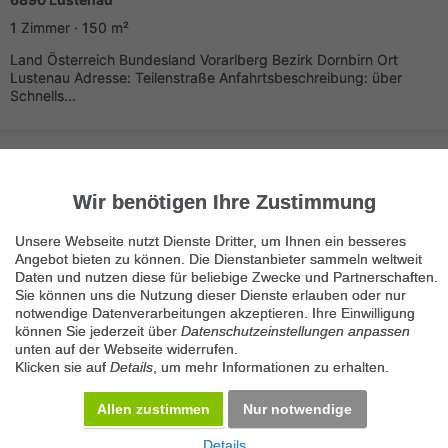
1 Zimmer · 150 m²
Land Österreich Bundesland Vorarlberg Bezirk Dornbirn Ort
Lustenau Adresse: Teilenstraße Anfahrtsbeschreibung: über
Schnells...
Wir benötigen Ihre Zustimmung
Unsere Webseite nutzt Dienste Dritter, um Ihnen ein besseres
Angebot bieten zu können. Die Dienstanbieter sammeln weltweit
Immer die neuesten Anzeigen erhalten?
Daten und nutzen diese für beliebige Zwecke und Partnerschaften.
Kein Angebot verpassen, täglich per E-Mail.
Sie können uns die Nutzung dieser Dienste erlauben oder nur
notwendige Datenverarbeitungen akzeptieren. Ihre Einwilligung
können Sie jederzeit über
Datenschutzeinstellungen anpassen
unten auf der Webseite widerrufen.
Benachrichtigung aktivieren
Klicken sie auf
Details
, um mehr Informationen zu erhalten.
Kategorie Sonstige Gewerbefläche
Allen zustimmen
Nur notwendige
KOSTENLOS INSERIEREN
Details