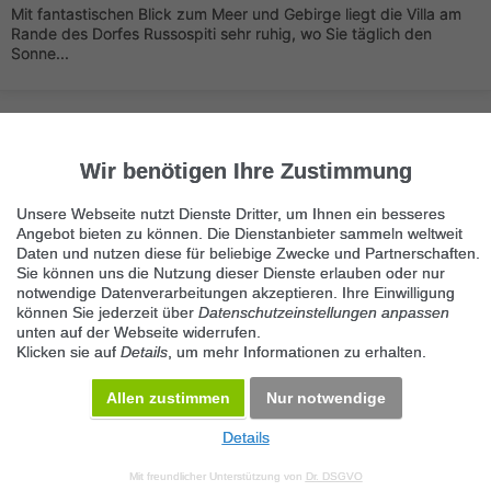
Mit fantastischen Blick zum Meer und Gebirge liegt die Villa am
Rande des Dorfes Russospiti sehr ruhig, wo Sie täglich den
Sonne...
Wir benötigen Ihre Zustimmung
Unsere Webseite nutzt Dienste Dritter, um Ihnen ein besseres
Angebot bieten zu können. Die Dienstanbieter sammeln weltweit
Immer die neuesten Anzeigen erhalten?
Daten und nutzen diese für beliebige Zwecke und Partnerschaften.
Kein Angebot verpassen, täglich per E-Mail.
Sie können uns die Nutzung dieser Dienste erlauben oder nur
notwendige Datenverarbeitungen akzeptieren. Ihre Einwilligung
können Sie jederzeit über
Datenschutzeinstellungen anpassen
unten auf der Webseite widerrufen.
Benachrichtigung aktivieren
Klicken sie auf
Details
, um mehr Informationen zu erhalten.
Kategorie Ferienhäuser Ausland
Allen zustimmen
Nur notwendige
Details
© 2026 Maven360 GmbH - v 9.0.6
Mit freundlicher Unterstützung von
Dr. DSGVO
AGB
Datenschutz
Impressum
Kontakt
Datenschutz anpassen
Desktop Version