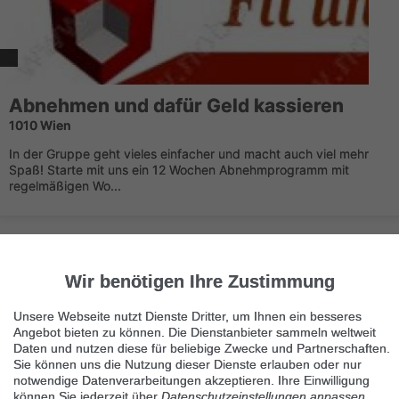
Abnehmen und dafür Geld kassieren
1010 Wien
In der Gruppe geht vieles einfacher und macht auch viel mehr
Spaß! Starte mit uns ein 12 Wochen Abnehmprogramm mit
regelmäßigen Wo...
Wir benötigen Ihre Zustimmung
Unsere Webseite nutzt Dienste Dritter, um Ihnen ein besseres
Angebot bieten zu können. Die Dienstanbieter sammeln weltweit
Immer die neuesten Anzeigen erhalten?
Daten und nutzen diese für beliebige Zwecke und Partnerschaften.
Kein Angebot verpassen, täglich per E-Mail.
Sie können uns die Nutzung dieser Dienste erlauben oder nur
notwendige Datenverarbeitungen akzeptieren. Ihre Einwilligung
können Sie jederzeit über
Datenschutzeinstellungen anpassen