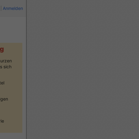
Anmelden
lg
kurzen
s sich
tel
igen
ie