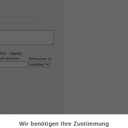
efon - Handy
S verifiziert
Rufnummer ist
 E-Mail informiert werden.
Wir benötigen Ihre Zustimmung
lgend auf den Button