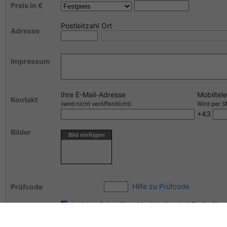
Preis in €
Postleitzahl
Ort
Adresse
Impressum
Ihre E-Mail-Adresse
Mobiltel
Kontakt
(wird nicht veröffentlicht)
Wird per SM
+43
Bilder
Bild einfügen
Hilfe zu Prüfcode
Prüfcode
Ja, ich möchte über Neuigkeiten bei findix über
Bitte lesen Sie unsere
AGB
und klicken Sie nachfo