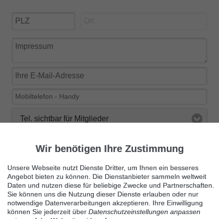
Tel. sichtbar für Mitglieder
Ja, ich möchte über Neuigkeiten bei findix über E-Mail
Wir benötigen Ihre Zustimmung
informiert werden.
Unsere Webseite nutzt Dienste Dritter, um Ihnen ein besseres
Angebot bieten zu können. Die Dienstanbieter sammeln weltweit
Daten und nutzen diese für beliebige Zwecke und Partnerschaften.
Sie können uns die Nutzung dieser Dienste erlauben oder nur
notwendige Datenverarbeitungen akzeptieren. Ihre Einwilligung
Kleinanzeige veröffentlichen
können Sie jederzeit über
Datenschutzeinstellungen anpassen